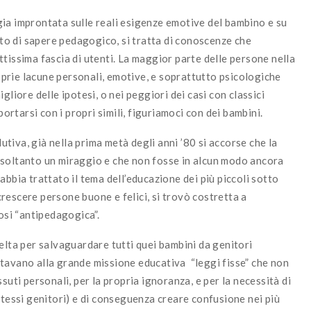
ia improntata sulle reali esigenze emotive del bambino e su
bito di sapere pedagogico, si tratta di conoscenze che
tissima fascia di utenti. La maggior parte delle persone nella
roprie lacune personali, emotive, e soprattutto psicologiche
gliore delle ipotesi, o nei peggiori dei casi con classici
portarsi con i propri simili, figuriamoci con dei bambini.
lutiva, già nella prima metà degli anni ’80 si accorse che la
 soltanto un miraggio e che non fosse in alcun modo ancora
abbia trattato il tema dell’educazione dei più piccoli sotto
 crescere persone buone e felici, si trovò costretta a
dosi “antipedagogica”.
elta per salvaguardare tutti quei bambini da genitori
tavano alla grande missione educativa “leggi fisse” che non
suti personali, per la propria ignoranza, e per la necessità di
stessi genitori) e di conseguenza creare confusione nei più