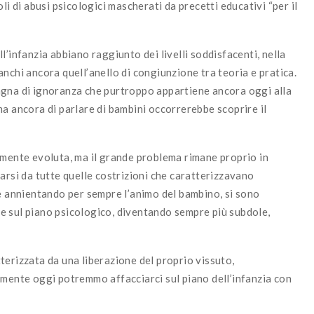
li di abusi psicologici mascherati da precetti educativi “per il
l’infanzia abbiano raggiunto dei livelli soddisfacenti, nella
nchi ancora quell’anello di congiunzione tra teoria e pratica.
agna di ignoranza che purtroppo appartiene ancora oggi alla
a ancora di parlare di bambini occorrerebbe scoprire il
lmente evoluta, ma il grande problema rimane proprio in
arsi da tutte quelle costrizioni che caratterizzavano
te annientando per sempre l’animo del bambino, si sono
e sul piano psicologico, diventando sempre più subdole,
terizzata da una liberazione del proprio vissuto,
amente oggi potremmo affacciarci sul piano dell’infanzia con