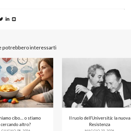
he potrebbero interessarti
hiamo cibo… o stiamo
Il ruolo dell’Università: la nuova
cercando altro?
Resistenza
GIUGNO 08, 2026
MAGGIO 25, 2026