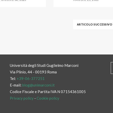
ARTICOLO SUCCESSIVO
Università degli Studi Guglielmo Marconi
Via Plinio, 44 - 00193 Roma
Tel:
+39-06-377251
E-mail:
blog@unimarconi.it
Codice Fiscale e Partita IVA N 07154361005
Privacy policy
-
Cookie policy