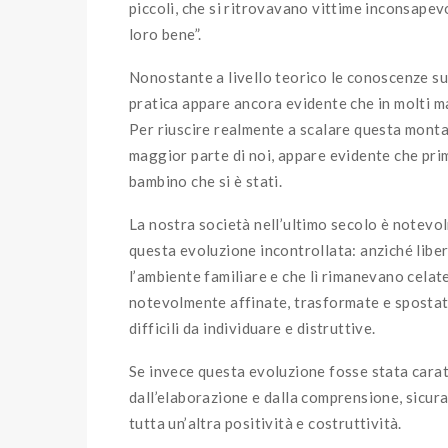
piccoli, che si ritrovavano vittime inconsapevo
loro bene”.
Nonostante a livello teorico le conoscenze sul
pratica appare ancora evidente che in molti ma
Per riuscire realmente a scalare questa mont
maggior parte di noi, appare evidente che prim
bambino che si è stati.
La nostra società nell’ultimo secolo è notevo
questa evoluzione incontrollata: anziché liber
l’ambiente familiare e che lì rimanevano cela
notevolmente affinate, trasformate e spostat
difficili da individuare e distruttive.
Se invece questa evoluzione fosse stata carat
dall’elaborazione e dalla comprensione, sicur
tutta un’altra positività e costruttività.