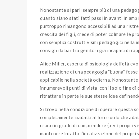
Nonostante si parli sempre più di una pedagog
quanto siano stati fatti passi in avanti in am
purtroppo rimangono accessibili ad una ristret
crescita dei figli, crede di poter colmare le p
con semplici costruttivismi pedagogici nella mi
consigli da bar tra genitori già incapaci di rap
Alice Miller, esperta di psicologia dell’età evo
realizzazione di una pedagogia “buona” fosse
applicabile nella società odierna. Nonostante 
innumerevoli punti di vista, con il solo fine di
ritrattare in parte le sue stesse idee definen
Si trovò nella condizione di operare questa sc
completamente inadatti al loro ruolo che adat
erano in grado di comprendere (per i propri vis
mantenere intatta l’idealizzazione dei propri 