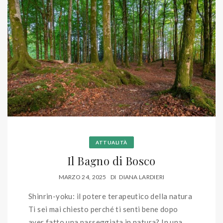
ATTUALITÀ
Il Bagno di Bosco
MARZO 24, 2025
DI
DIANA LARDIERI
Shinrin-yoku: il potere terapeutico della natura
Ti sei mai chiesto perché ti senti bene dopo
aver fatto una passeggiata in natura? In una