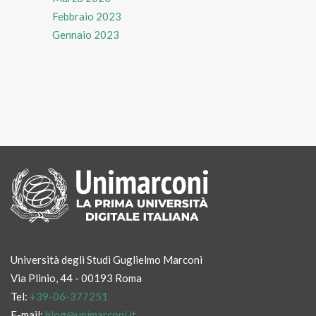
Febbraio 2023
Gennaio 2023
Università degli Studi Guglielmo Marconi
Via Plinio, 44 - 00193 Roma
Tel:
+39-06-377251
E-mail:
blog@unimarconi.it