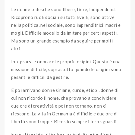
Le donne tedesche sono libere, fiere, indipendenti.
Ricoprono ruoli sociali su tutti livelli, sono attive
nella politica, nel sociale, sono imprenditrici, madri e
mogli. Diﬃcile modello da imitare per certi aspetti.
Ma sono un grande esempio da seguire per molti
altri.
Integrarsi e onorare le proprie origini. Questa è una
missione diﬃcile, soprattutto quando le origini sono
pesanti e diﬃcili da gestire.
E poi arrivano donne siriane, curde, etiopi, donne di
cui non ricordo il nome, che provano a condividere
due ore di creatività e poi non tornano, non ci
riescono. La vita in Germania è diﬃcile e due ore di
libertà sono troppe. Ricordo sempre i loro sguardi.
E questi occhi multicolore e pieni di curiosità mi