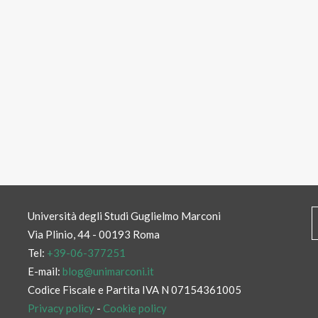
Università degli Studi Guglielmo Marconi
Via Plinio, 44 - 00193 Roma
Tel:
+39-06-377251
E-mail:
blog@unimarconi.it
Codice Fiscale e Partita IVA N 07154361005
Privacy policy
-
Cookie policy