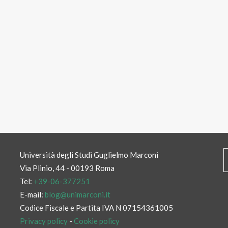
Università degli Studi Guglielmo Marconi
Via Plinio, 44 - 00193 Roma
Tel:
+39-06-377251
E-mail:
blog@unimarconi.it
Codice Fiscale e Partita IVA N 07154361005
Privacy policy
-
Cookie policy