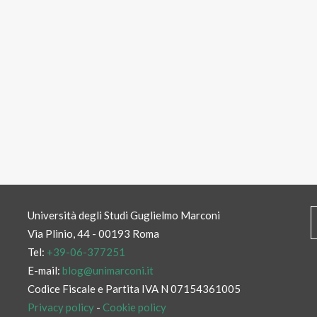
Università degli Studi Guglielmo Marconi
Via Plinio, 44 - 00193 Roma
Tel:
+39-06-377251
E-mail:
blog@unimarconi.it
Codice Fiscale e Partita IVA N 07154361005
Privacy policy
-
Cookie policy