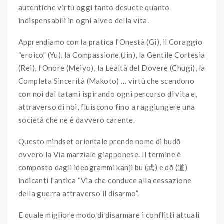
autentiche virtù oggi tanto desuete quanto
indispensabili in ogni alveo della vita.
Apprendiamo con la pratica l’Onestà (Gi), il Coraggio
“eroico” (Yu), la Compassione (Jin), la Gentile Cortesia
(Rei), l’Onore (Meiyo), la Lealtà del Dovere (Chugi), la
Completa Sincerità (Makoto) … virtù che scendono
con noi dal tatami ispirando ogni percorso di vita e,
attraverso di noi, fluiscono fino a raggiungere una
società che ne è davvero carente.
Questo mindset orientale prende nome di budō
ovvero la Via marziale giapponese. Il termine è
composto dagli ideogrammi kanji bu (武) e dō (道)
indicanti l’antica “Via che conduce alla cessazione
della guerra attraverso il disarmo”.
E quale migliore modo di disarmare i conflitti attuali