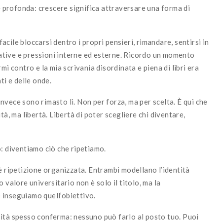
 e profonda: crescere significa attraversare una forma di
cile bloccarsi dentro i propri pensieri, rimandare, sentirsi in
ttative e pressioni interne ed esterne. Ricordo un momento
mi contro e la mia scrivania disordinata e piena di libri era
ti e delle onde.
 invece sono rimasto lì. Non per forza, ma per scelta. È qui che
tà, ma libertà. Libertà di poter scegliere chi diventare,
: diventiamo ciò che ripetiamo.
è ripetizione organizzata. Entrambi modellano l’identità
 valore universitario non è solo il titolo, ma la
 inseguiamo quell’obiettivo.
ità spesso conferma: nessuno può farlo al posto tuo. Puoi