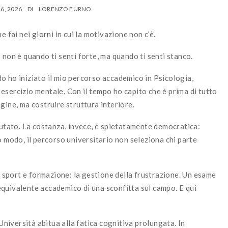
6, 2026
DI
LORENZO FURNO
 fai nei giorni in cui la motivazione non c’è.
 non è quando ti senti forte, ma quando ti senti stanco.
o ho iniziato il mio percorso accademico in Psicologia,
esercizio mentale. Con il tempo ho capito che è prima di tutto
gine, ma costruire struttura interiore.
lutato. La costanza, invece, è spietatamente democratica:
o modo, il percorso universitario non seleziona chi parte
sport e formazione: la gestione della frustrazione. Un esame
quivalente accademico di una sconfitta sul campo. E qui
’Università abitua alla fatica cognitiva prolungata. In