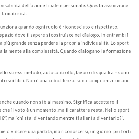
ponsabilità dell’azione finale è personale. Questa assunzione
 la maturità.
funziona quando ogni ruolo è riconosciuto e rispettato.
pazio dove il sapere si costruisce nel dialogo. In entrambi i
ra più grande senza perdere la propria individualità. Lo sport
uca la mente alla complessità. Quando dialogano la formazione
ello stress, metodo, autocontrollo, lavoro di squadra – sono
uanto sui libri. Non è una coincidenza: sono competenze umane
anche quando non si è al massimo. Significa accettare il
re che il voto è un momento, ma il carattere resta. Nello sport
i?”, ma “chi stai diventando mentre ti alleni a diventarlo?”.
e o vincere una partita, ma riconoscersi, un giorno, più forti