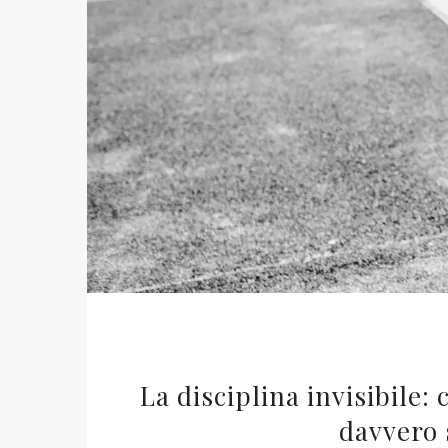
La disciplina invisibile:
davvero 