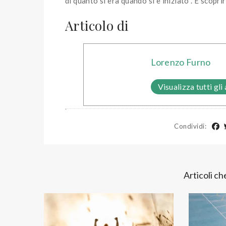
di quanto si era quando si è iniziato . E scoprir
Articolo di
Lorenzo Furno
Visualizza tutti gli 
Condividi
:
Articoli c