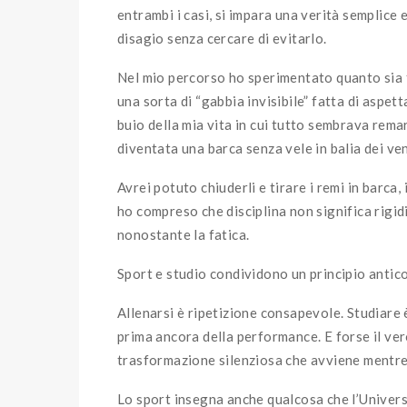
entrambi i casi, si impara una verità semplice
disagio senza cercare di evitarlo.
Nel mio percorso ho sperimentato quanto sia fa
una sorta di “gabbia invisibile” fatta di aspe
buio della mia vita in cui tutto sembrava remar
diventata una barca senza vele in balia dei ven
Avrei potuto chiuderli e tirare i remi in barca,
ho compreso che disciplina non significa rigidi
nonostante la fatica.
Sport e studio condividono un principio antico
Allenarsi è ripetizione consapevole. Studiare 
prima ancora della performance. E forse il vero
trasformazione silenziosa che avviene mentre
Lo sport insegna anche qualcosa che l’Univers