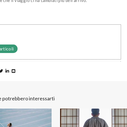
e che il viaggio ci ha cambiati più dell’arrivo.
articoli
he potrebbero interessarti