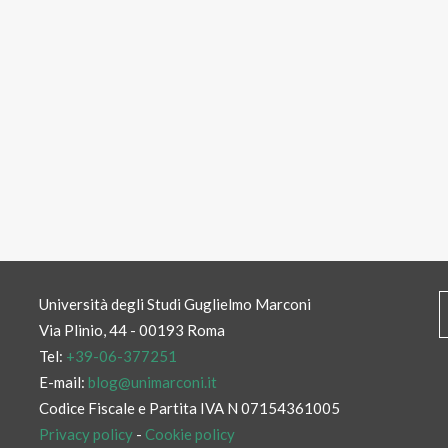
Università degli Studi Guglielmo Marconi
Via Plinio, 44 - 00193 Roma
Tel:
+39-06-377251
E-mail:
blog@unimarconi.it
Codice Fiscale e Partita IVA N 07154361005
Privacy policy
-
Cookie policy