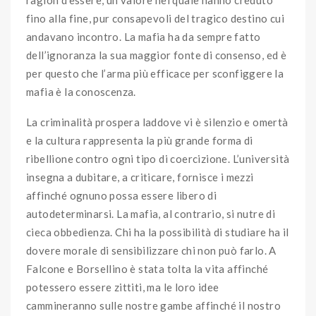
ragion d’essere, un valore nel quale hanno creduto
fino alla fine, pur consapevoli del tragico destino cui
andavano incontro. La mafia ha da sempre fatto
dell’ignoranza la sua maggior fonte di consenso, ed è
per questo che l’arma più efficace per sconfiggere la
mafia è la conoscenza.
La criminalità prospera laddove vi è silenzio e omertà
e la cultura rappresenta la più grande forma di
ribellione contro ogni tipo di coercizione. L’università
insegna a dubitare, a criticare, fornisce i mezzi
affinché ognuno possa essere libero di
autodeterminarsi. La mafia, al contrario, si nutre di
cieca obbedienza. Chi ha la possibilità di studiare ha il
dovere morale di sensibilizzare chi non può farlo. A
Falcone e Borsellino è stata tolta la vita affinché
potessero essere zittiti, ma le loro idee
cammineranno sulle nostre gambe affinché il nostro